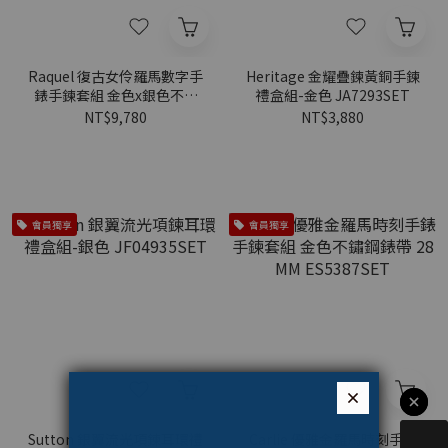
Raquel 復古女伶羅馬數字手
Heritage 金耀疊鍊黃銅手鍊
錶手鍊套組 金色x銀色不鏽
禮盒組-金色 JA7293SET
鋼鍊帶 23MM ES5376SET
NT$9,780
NT$3,880
會員獨享
會員獨享
Sutton 銀翼流光項鍊耳環禮
Carlie 優雅金羅馬時刻手錶