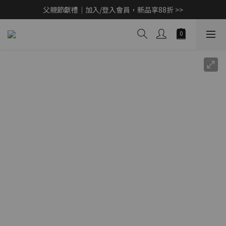
父親節獻禮｜加入/登入會員，新品享88折 >>
父親節獻禮｜加入/登入會員，新品享88折 >>
Marvel 蜘蛛人 v.s. 浩克限量聯名款限量開賣 >>
CashBack 返多多筆筆享現金回饋 10% 【先點我賺回饋 >>】
父親節獻禮｜加入/登入會員，新品享88折 >>