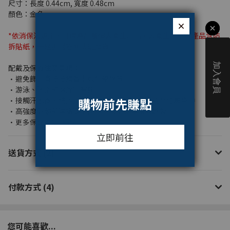
尺寸：長度 0.44cm, 寬度 0.48cm
顏色：金色
*依消保法規定，耳環產品屬個人衛生用品，
因衛生考量本產品含防
拆貼紙，一經拆封恕無法退換貨
配戴及保養注意事項：
避免飾品直接接觸香水或化學物質
·
游泳、沐浴前摘除所有飾品
·
接觸汗水後，請擦拭清潔並完全乾燥後再收納至防塵袋中
·
高強度活動前建議取下飾品，以避免磨損或斷裂
·
請點我
·更多保養須知
送貨方式 (2)
付款方式 (4)
您可能喜歡...