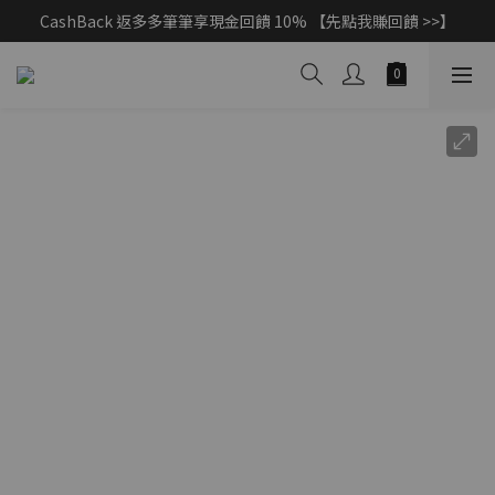
CashBack 返多多筆筆享現金回饋 10% 【先點我賺回饋 >>】
父親節獻禮｜加入/登入會員，新品享88折 >>
父親節獻禮｜加入/登入會員，新品享88折 >>