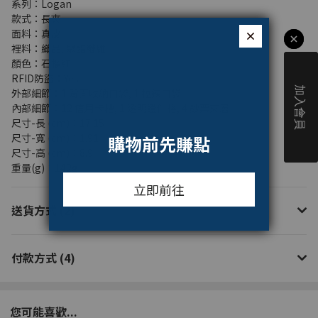
系列：Logan
款式：長夾
面料：真皮
裡料：織品, 聚酯纖維
顏色：石榴紅
RFID防盜：Yes
外部細節：1 背面收納口袋, 1 拉鍊口袋
內部細節：12 信用卡槽, 1 透明證件格, 4 鈔票夾層
尺寸-長 (cm)：17.15
尺寸-寬 (cm)：1.91
尺寸-高 (cm)：8.9
重量(g)：142g
送貨方式 (2)
付款方式 (4)
您可能喜歡...