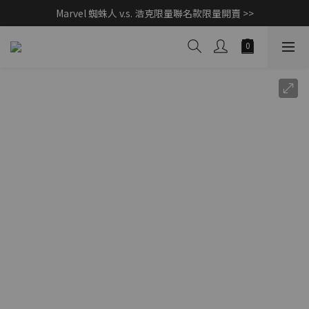
Marvel 蜘蛛人 v.s. 浩克限量聯名款限量開賣 >>
父親節獻禮｜加入/登入會員，新品享88折 >>
CashBack 返多多筆筆享現金回饋 10% 【先點我賺回饋 >>】
父親節獻禮｜加入/登入會員，新品享88折 >>