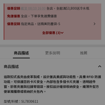
優惠促銷
截至 08/10 16:00
全店，全館滿$3,800送冷水瓶
免運優惠
全店，下單享免運費優惠
優惠促銷
指定商品，送精美防塵袋-S
全部優惠 (3)
商品描述
更多說明
推薦
商品描述
這款
扣式
長夾由皮革製成，設計兼具美感與功能性。具備 RFID 防護
功能，可保護您的卡片安全。內部包含多個卡片夾層、透明證件
窗、鈔票夾層與拉鍊零錢袋。按扣設計確保收納安全，纖薄外型方
便單獨攜帶或收納於大包內。
型號/料號：SL7830611