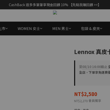
CashBack 返多多筆筆享現金回饋 10% 【先點我賺回饋 >>】
父親節獻禮｜加入/登入會員，新品享88折 >>
父親節獻禮｜加入/登入會員，新品享88折 >>
上市
WOMEN 女士
MEN 男士
包袋 & 皮夾
Lennox 真
至
08/10 16:00
截止
全
全店，下單享免運費
NT$2,580
會員獨享
NT$2,270