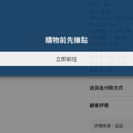
款式：卡夾
面料：真皮
裡料：100% 純棉, 1
RFID防盜：No
外部細節：4 信用卡槽
內部細節：1 鑰匙圈
閉合方式：拉鍊
尺寸-長 (cm)：10.16
尺寸-寬 (cm)：0.38
尺寸-高 (cm)：7.62
重量(g)：37
送貨及付款方式
顧客評價