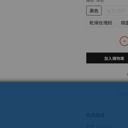
顏色
: 黑色
黑色
藍色細雨
乾燥玫瑰粉
精
加入購物車
分享到
商品描述
系列：Lennox