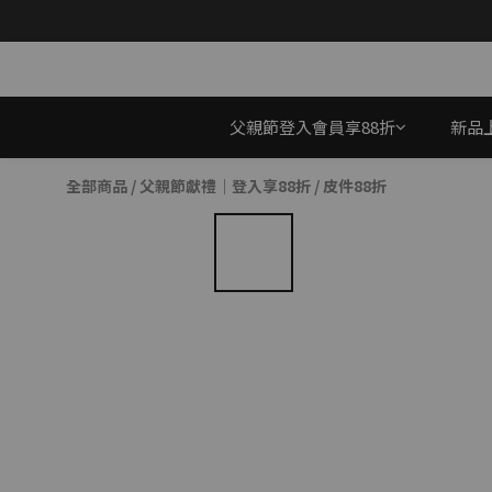
父親節登入會員享88折
新品
全部商品
/
父親節獻禮｜登入享88折
/
皮件88折