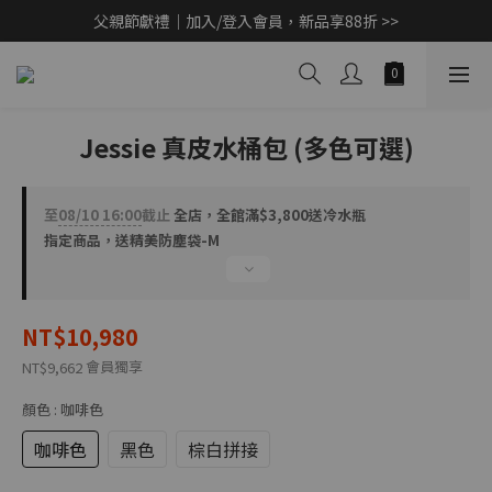
父親節獻禮｜加入/登入會員，新品享88折 >>
父親節獻禮｜加入/登入會員，新品享88折 >>
Marvel 蜘蛛人 v.s. 浩克限量聯名款限量開賣 >>
CashBack 返多多筆筆享現金回饋 10% 【先點我賺回饋 >>】
Jessie 真皮水桶包 (多色可選)
父親節獻禮｜加入/登入會員，新品享88折 >>
至
08/10 16:00
截止
全店，全館滿$3,800送冷水瓶
指定商品，送精美防塵袋-M
NT$10,980
會員獨享
NT$9,662
顏色
: 咖啡色
咖啡色
黑色
棕白拼接