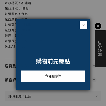
錶殼材質：不鏽鋼
錶頭形狀： 圓形
錶帶顏色：金色
錶面顏色：銀色
錶帶寬度：14 MM
錶殼寬度：28 MM
錶厚：8.2 MM
錶帶長度：175 +/- 5 mm
防水ATM：50
送貨及付款方式
顧客評價