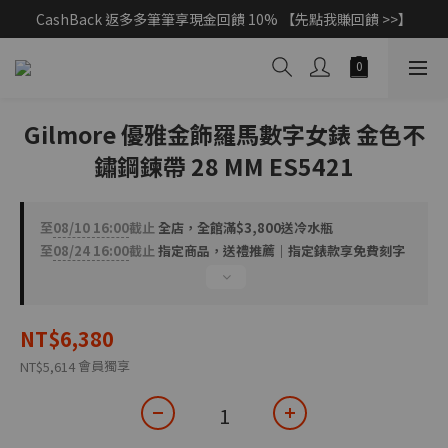
CashBack 返多多筆筆享現金回饋 10% 【先點我賺回饋 >>】
父親節獻禮｜加入/登入會員，新品享88折 >>
父親節獻禮｜加入/登入會員，新品享88折 >>
Gilmore 優雅金飾羅馬數字女錶 金色不
鏽鋼鍊帶 28 MM ES5421
至
08/10 16:00
截止
全店，全館滿$3,800送冷水瓶
至
08/24 16:00
截止
指定商品，送禮推薦｜指定錶款享免費刻字
NT$6,380
會員獨享
NT$5,614