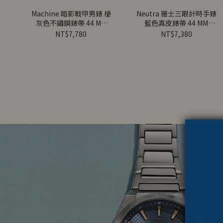
Machine 暗影戰甲男錶 槍
Neutra 雅士三眼計時手錶
灰色不鏽鋼錶帶 44 MM
藍色真皮錶帶 44 MM
FS6160｜金明洙配戴款
FS6168
NT$7,780
NT$7,380