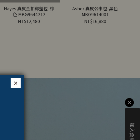
Hayes 真皮金扣郵差包-棕
Asher 真皮公事包-黑色
色 MBG9644212
MBG9614001
皮
NT$12,480
NT$16,880