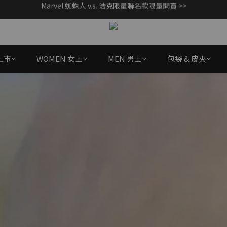
CashBack 返多多筆筆享現金回饋 10% 【先點我賺回饋 >>】
父親節獻禮｜加入/登入會員，新品享88折 >>
父親節獻禮｜加入/登入會員，新品享88折 >>
上市
WOMEN 女士
MEN 男士
包袋 & 皮夾