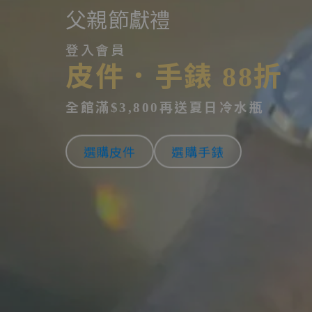
父親節獻禮
登入會員
皮件．手錶 88折
全館滿$3,800再送夏日冷水瓶
選購皮件
選購手錶