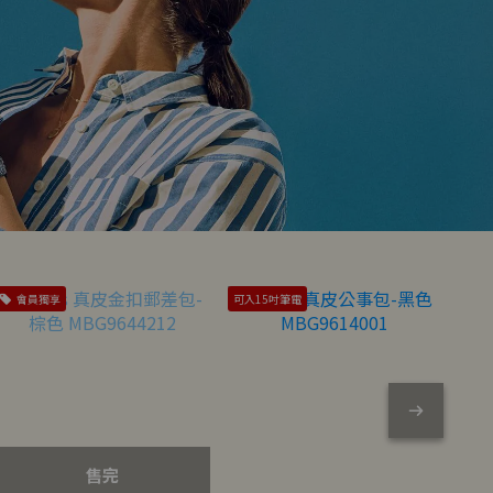
會員獨享
可入15吋筆電
會
售完