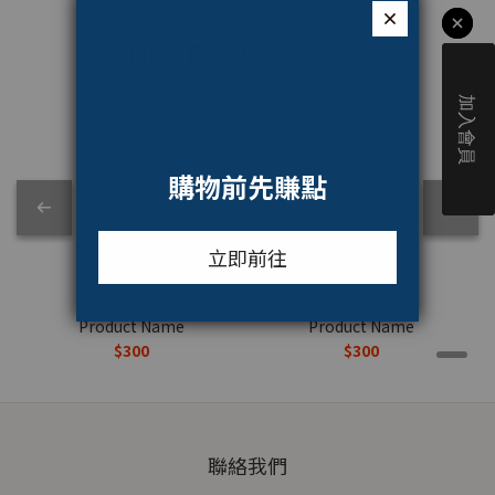
SHOP DISNEY | FOSSIL
Product Name
Product Name
$300
$300
聯絡我們