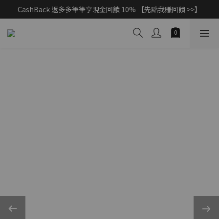
CashBack 返多多筆筆享現金回饋 10% 【先點我賺回饋 >>】
父親節獻禮｜加入/登入會員，新品享88折 >>
父親節獻禮｜加入/登入會員，新品享88折 >>