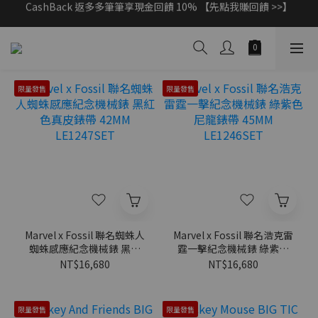
父親節獻禮｜加入/登入會員，新品享88折 >>
父親節獻禮｜加入/登入會員，新品享88折 >>
限量發售
限量發售
Marvel x Fossil 聯名蜘蛛人
Marvel x Fossil 聯名浩克雷
蜘蛛感應紀念機械錶 黑紅
霆一擊紀念機械錶 綠紫色
色真皮錶帶 42MM
尼龍錶帶 45MM
NT$16,680
NT$16,680
LE1247SET
LE1246SET
限量發售
限量發售