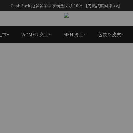
CashBack 返多多筆筆享現金回饋 10% 【先點我賺回饋 >>】
父親節獻禮｜加入/登入會員，新品享88折 >>
父親節獻禮｜加入/登入會員，新品享88折 >>
上市
WOMEN 女士
MEN 男士
包袋 & 皮夾