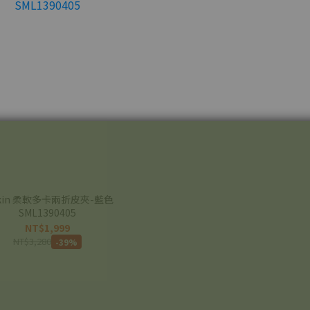
fkin 柔軟多卡兩折皮夾-藍色
SML1390405
NT$1,999
NT$3,280
-39%