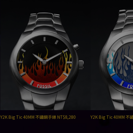
Y2K Big Tic 40MM 不鏽鋼手錶 NT$8,280
Y2K Big Tic 40MM 