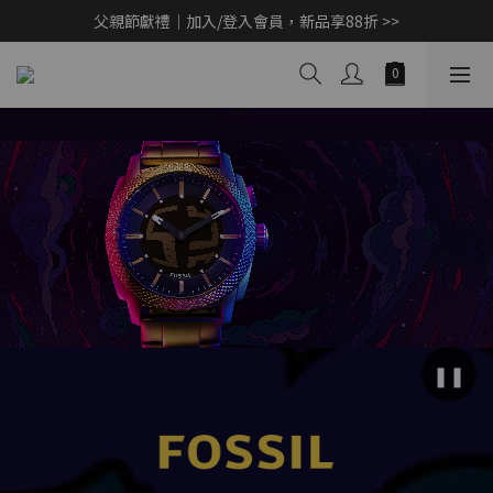
父親節獻禮｜加入/登入會員，新品享88折 >>
父親節獻禮｜加入/登入會員，新品享88折 >>
Marvel 蜘蛛人 v.s. 浩克限量聯名款限量開賣 >>
CashBack 返多多筆筆享現金回饋 10% 【先點我賺回饋 >>】
父親節獻禮｜加入/登入會員，新品享88折 >>
❚❚