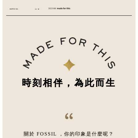
中長夾
公事包
RFID 防盜皮夾
美式經典錶
短夾
後背包
卡夾 / 名片夾
三眼計時錶
RFID 防盜皮夾
斜背包
復刻方錶
禮物指南
名片夾 / 卡夾
手錶常見問題
為父親節選購
飾品
客製手錶刻字
時刻相伴，為此而生
送禮服務
為他選購
手鍊 / 手環
戒指
關於 FOSSIL ，你的印象是什麼呢？