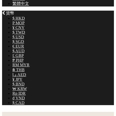
皮夾 & 卡夾
繁體中文
斜背包
錶帶
貨幣
包袋
$ HKD
耳環
後背包
雙折短夾
P MOP
男士手錶
¥ CNY
$ TWD
托特包
零錢袋短夾
$ USD
$ SGD
€ EUR
肩背包
名片夾 / 卡夾
$ AUD
£ GBP
手錶戒指
₱ PHP
女士皮夾
RFID防盜皮夾
經典男錶之選
皮夾
RM MYR
฿ THB
د.إ AED
長夾
機械錶
包袋
¥ JPY
$ BND
₩ KRW
中長夾
不鏽鋼錶
Rp IDR
₫ VND
$ CAD
長夾
短夾
皮革手錶