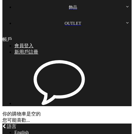
手錶戒指
飾品
女士手錶
米蘭帶手錶
機械錶
OUTLET
手鍊 / 手環
皮革手錶
不鏽鋼錶
斜背包
帳戶
女士折扣
會員登入
不鏽鋼手錶
皮革手錶
後背包
經典女錶之選
新用戶註冊
包袋
玫瑰金手錶
美式經典錶
托特包
手錶戒指
項鍊
皮夾 & 卡夾
錶帶
三眼計時錶
肩背包
米蘭帶手錶
手錶
復刻方錶
皮革手錶
包袋
男士折扣
戒指
你的購物車是空的
不鏽鋼手錶
皮夾
您可能喜歡...
手錶
語言
English
玫瑰金手錶