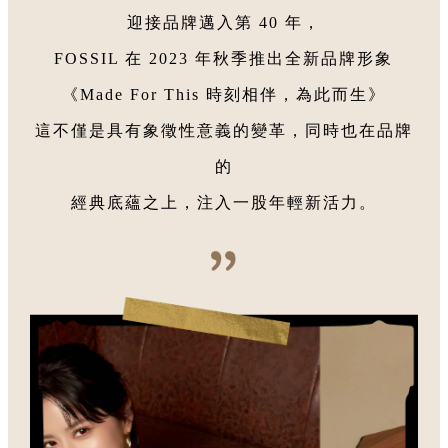
迎接品牌邁入第 40 年，
項鍊
男士皮夾
FOSSIL 在 2023 年秋季推出全新品牌形象
耳環
雙折皮夾
《Made For This 時刻相伴，為此而生》
這不僅是具有象徵性意義的變革，同時也在品牌
禮物指南
零錢皮夾
的
送禮服務
RFID 防盜皮夾
經典底蘊之上，注入一股年輕新活力。
為她選購
卡夾 / 名片夾
男士包袋
公事包
後背包