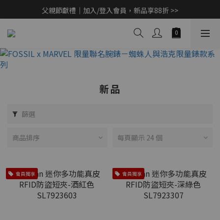
父親節獻禮｜加入/登入會員，新品享88折 >>
父親節獻禮｜加入/登入會員，新品享88折 >>
Marvel 蜘蛛人 v.s. 浩克限量聯名款限量開賣 >>
CashBack 返多多筆筆享現金回饋 10% 【先點我賺回饋 >>】
父親節獻禮｜加入/登入會員，新品享88折 >>
新品
篩選
商品排序
每頁顯示 24 個
會員獨享
會員獨享